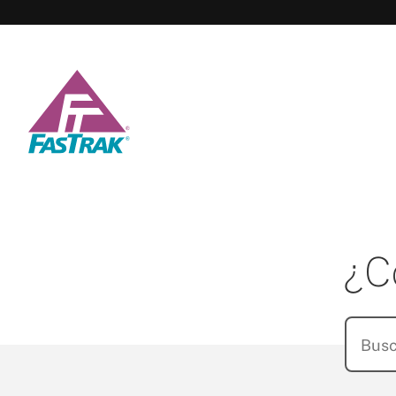
FasTrak
¿C
Search
for: