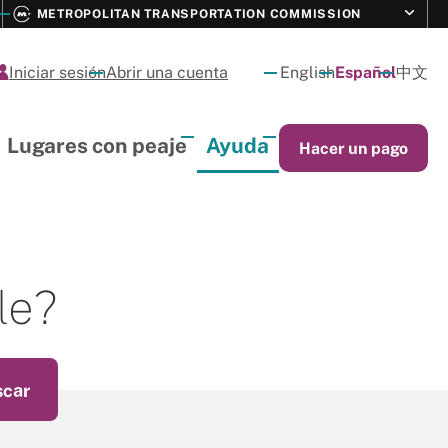
Ey
Toggle s
METROPOLITAN TRANSPORTATION COMMISSION
M
Iniciar sesión
Abrir una cuenta
English
Español
中文
Lugares con peaje
Ayuda
Hacer un pago
le?